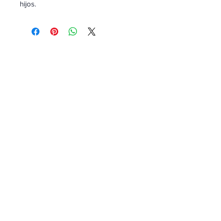
hijos.
REACH THE NATIONS
STREGHTEN FAMILIES
IGNITE REVIVAL
CONTACT
ADMIN@TMMONLINE.ORG